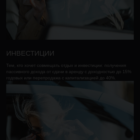
ИНВЕСТИЦИИ
SUN HILLS
SUN HILLS
PROXIMA VILLAS
PROXIMA VILLAS
PR
PR
Тем, кто хочет совмещать отдых и инвестиции: получения
пассивного дохода от сдачи в аренду с доходностью до 15%
годовых или перепродажа с капитализацией до 40%.
ИЮНЬ
ИЮНЬ
МАЙ
МАЙ