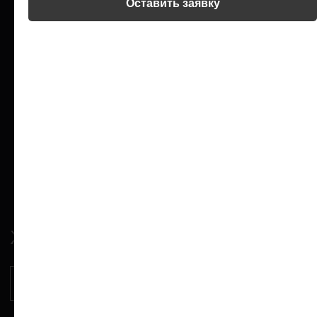
Оставить заявку
соответствии с
политикой конфиденциальности
ЖИЗНЬ И ОТДЫХ
Оставить заявку
Тому, кто хочет найти лучшее место для своей семьи и стать
обладателем недвижимости в тропическом раю.