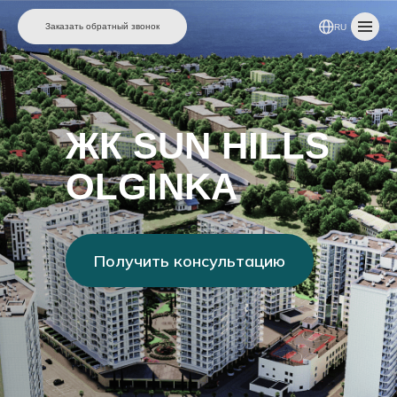
Заказать обратный звонок
RU
ЖК SUN HILLS
OLGINKA
Получить консультацию